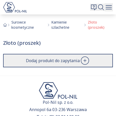
Wybrane surowce i substancje
Wyszukiwarka
Oferta
Szukaj
Surowce
Kamienie
Złoto
kosmetyczne
szlachetne
(proszek)
O nas
Kontakt
Złoto (proszek)
Aktualnie niczego nie dodałeś do zapytania.
Przejdź do
oferty
i dodaj surowce, o których chcesz
|
EN
PL
dowiedzieć się więcej.
Dodaj produkt do zapytania
Pol-Nil sp. z o.o.
Annopol 6a 03-236 Warszawa