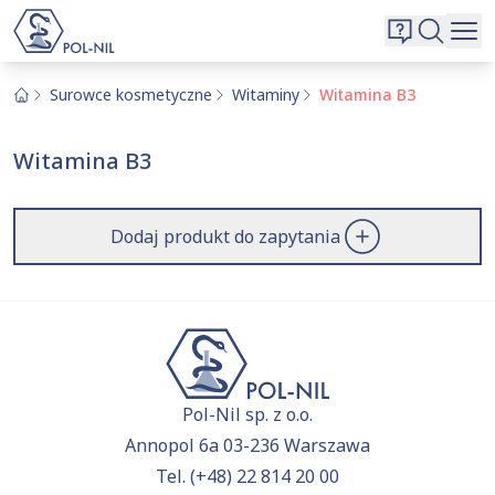
Wybrane surowce i substancje
Wyszukiwarka
Oferta
Szukaj
Surowce kosmetyczne
Witaminy
Witamina B3
O nas
Witamina B3
Kontakt
Aktualnie niczego nie dodałeś do zapytania.
Przejdź do
oferty
i dodaj surowce, o których chcesz
|
EN
PL
Dodaj produkt do zapytania
dowiedzieć się więcej.
Pol-Nil sp. z o.o.
Annopol 6a 03-236 Warszawa
Tel.
(+48) 22 814 20 00