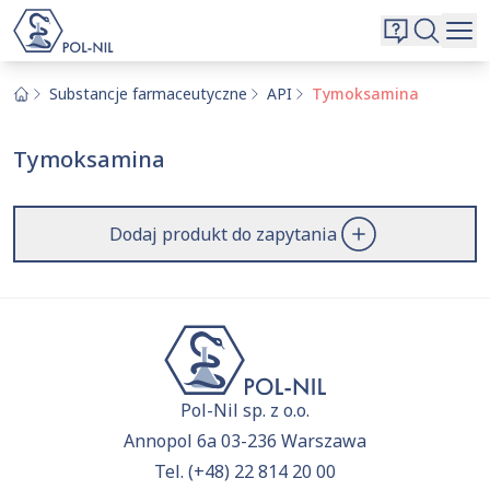
Wybrane surowce i substancje
Wyszukiwarka
Oferta
Szukaj
Substancje farmaceutyczne
API
Tymoksamina
O nas
Tymoksamina
Kontakt
Aktualnie niczego nie dodałeś do zapytania.
Przejdź do
oferty
i dodaj surowce, o których chcesz
|
EN
PL
Dodaj produkt do zapytania
dowiedzieć się więcej.
Pol-Nil sp. z o.o.
Annopol 6a 03-236 Warszawa
Tel.
(+48) 22 814 20 00