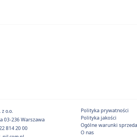
 substancje
Aktualnie niczego nie dodałeś do zapytania.
ź do
oferty
i dodaj surowce, o których chcesz dowiedzieć się 
Polityka prywatności
 z o.o.
Polityka jakości
6a 03-236 Warszawa
Ogólne warunki sprzed
22 814 20 00
O nas
-nil.com.pl