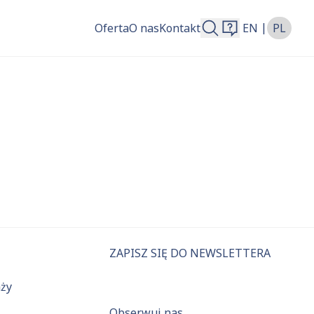
|
Oferta
O nas
Kontakt
EN
PL
więcej.
ZAPISZ SIĘ DO NEWSLETTERA
aży
Obserwuj nas