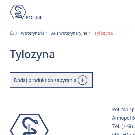
Weterynaria
API weterynaryjne
Tylozyna
Wybrane surowce i
Wyszukiwarka
Tylozyna
Szukaj
Dodaj produkt do zapytania
Przejd
Pol-Nil sp.
Annopol 
Tel.
(+48) 
office@pol