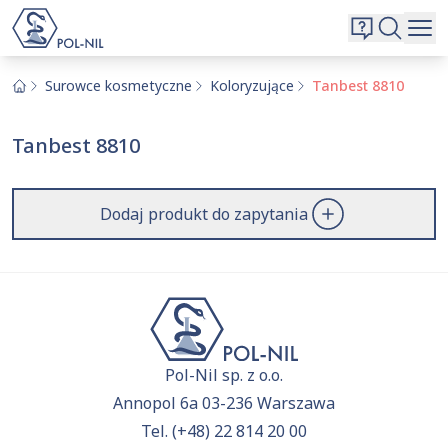
Wybrane surowce i substancje
Wyszukiwarka
Oferta
Szukaj
Surowce kosmetyczne
Koloryzujące
Tanbest 8810
O nas
Tanbest 8810
Kontakt
Aktualnie niczego nie dodałeś do zapytania.
Przejdź do
oferty
i dodaj surowce, o których chcesz
|
EN
PL
Dodaj produkt do zapytania
dowiedzieć się więcej.
Pol-Nil sp. z o.o.
Annopol 6a 03-236 Warszawa
Tel.
(+48) 22 814 20 00