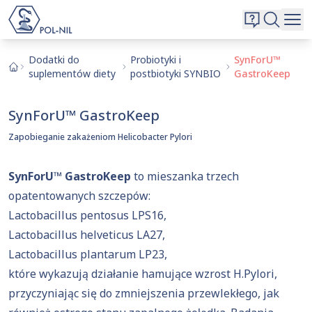
Wybrane surowce i substancje
Wyszukiwarka
Oferta
Szukaj
Dodatki do
Probiotyki i
SynForU™
suplementów diety
postbiotyki SYNBIO
GastroKeep
O nas
Kontakt
SynForU™ GastroKeep
Aktualnie niczego nie dodałeś do zapytania.
Przejdź do
oferty
i dodaj surowce, o których chcesz
Zapobieganie zakażeniom Helicobacter Pylori
|
EN
PL
dowiedzieć się więcej.
SynForU™ GastroKeep
to mieszanka trzech
opatentowanych szczepów:
Lactobacillus pentosus LPS16,
Lactobacillus helveticus LA27,
Lactobacillus plantarum LP23,
które wykazują działanie hamujące wzrost H.Pylori,
przyczyniając się do zmniejszenia przewlekłego, jak