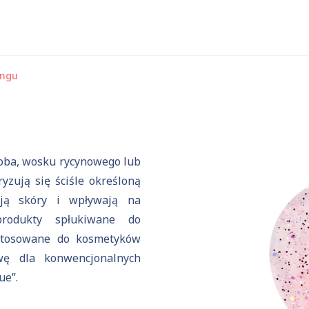
ingu
 substancje
joba, wosku rycynowego lub
yzują się ściśle określoną
iają skóry i wpływają na
produkty spłukiwane do
Aktualnie niczego nie dodałeś do zapytania.
ć stosowane do kosmetyków
ź do
oferty
i dodaj surowce, o których chcesz dowiedzieć się 
ywę dla konwencjonalnych
ue”.