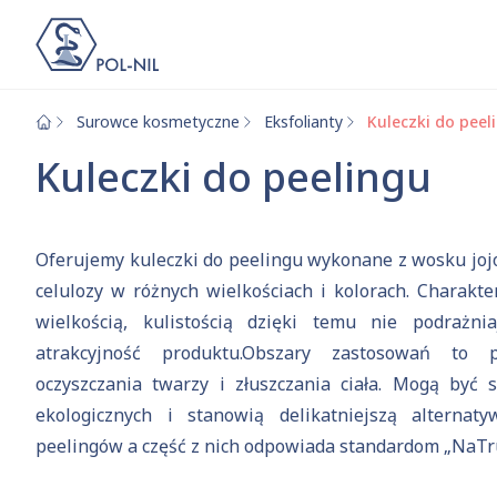
Surowce kosmetyczne
Eksfolianty
Kuleczki do peel
Wybrane surowce i
Wyszukiwarka
Kuleczki do peelingu
Szukaj
Oferujemy kuleczki do peelingu wykonane z wosku jo
celulozy w różnych wielkościach i kolorach. Charakter
wielkością, kulistością dzięki temu nie podrażn
atrakcyjność produktu.Obszary zastosowań to 
oczyszczania twarzy i złuszczania ciała. Mogą by
Przejd
ekologicznych i stanowią delikatniejszą alternat
peelingów a część z nich odpowiada standardom „NaTr