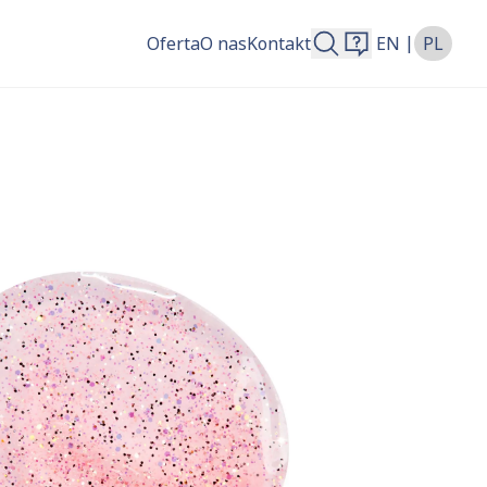
|
Oferta
O nas
Kontakt
EN
PL
więcej.