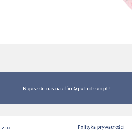
Napisz do nas na
office@pol-nil.com.pl
!
Polityka prywatności
 z o.o.