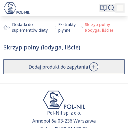
Wybrane surowce i substancje
Wyszukiwarka
Oferta
Szukaj
Dodatki do
Ekstrakty
Skrzyp polny
suplementów diety
płynne
(łodyga, liście)
O nas
Kontakt
Skrzyp polny (łodyga, liście)
Aktualnie niczego nie dodałeś do zapytania.
Przejdź do
oferty
i dodaj surowce, o których chcesz
|
EN
PL
dowiedzieć się więcej.
Dodaj produkt do zapytania
Pol-Nil sp. z o.o.
Annopol 6a 03-236 Warszawa