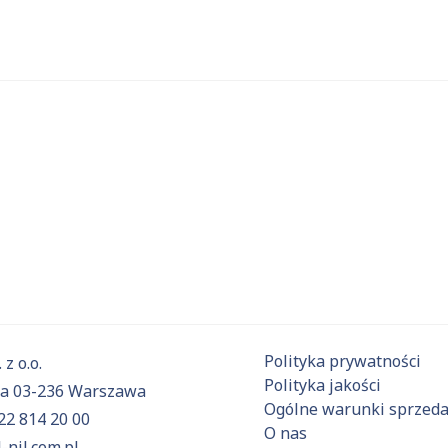
 substancje
Aktualnie niczego nie dodałeś do zapytania.
ź do
oferty
i dodaj surowce, o których chcesz dowiedzieć się 
Polityka prywatności
 z o.o.
Polityka jakości
6a 03-236 Warszawa
Ogólne warunki sprzed
22 814 20 00
O nas
-nil.com.pl