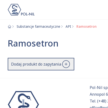
Substancje farmaceutyczne
API
Ramosetron
Wybrane surowce i
Wyszukiwarka
Ramosetron
Szukaj
Dodaj produkt do zapytania
Przejd
Pol-Nil sp.
Annopol 
Tel.
(+48) 
office@pol