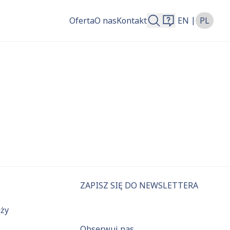
|
Oferta
O nas
Kontakt
EN
PL
więcej.
ZAPISZ SIĘ DO NEWSLETTERA
aży
Obserwuj nas