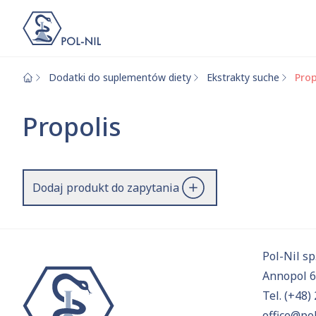
Dodatki do suplementów diety
Ekstrakty suche
Prop
Wybrane surowce i
Wyszukiwarka
Propolis
Szukaj
Dodaj produkt do zapytania
Przejd
Pol-Nil sp.
Annopol 
Tel.
(+48) 
office@pol