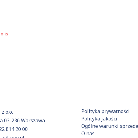
olis
 substancje
Aktualnie niczego nie dodałeś do zapytania.
ź do
oferty
i dodaj surowce, o których chcesz dowiedzieć się 
Polityka prywatności
 z o.o.
Polityka jakości
6a 03-236 Warszawa
Ogólne warunki sprzed
22 814 20 00
O nas
-nil.com.pl