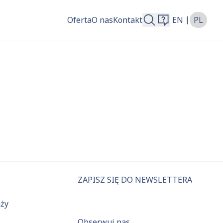
|
Oferta
O nas
Kontakt
EN
PL
więcej.
ZAPISZ SIĘ DO NEWSLETTERA
aży
Obserwuj nas