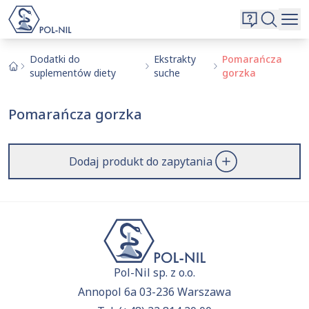
Wybrane surowce i substancje
Wyszukiwarka
Oferta
Szukaj
Dodatki do
Ekstrakty
Pomarańcza
suplementów diety
suche
gorzka
O nas
Kontakt
Pomarańcza gorzka
Aktualnie niczego nie dodałeś do zapytania.
Przejdź do
oferty
i dodaj surowce, o których chcesz
|
EN
PL
dowiedzieć się więcej.
Dodaj produkt do zapytania
Pol-Nil sp. z o.o.
Annopol 6a 03-236 Warszawa