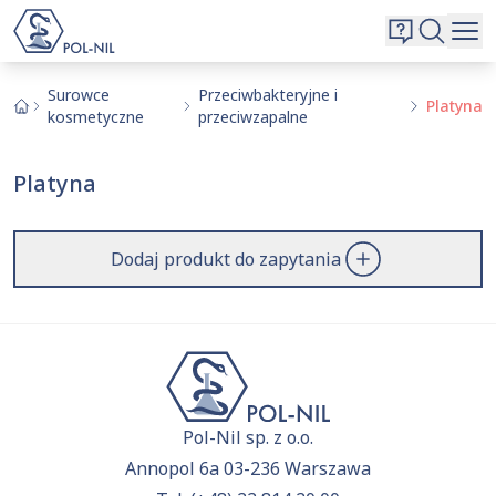
Wybrane surowce i substancje
Wyszukiwarka
Oferta
Szukaj
Surowce
Przeciwbakteryjne i
Platyna
kosmetyczne
przeciwzapalne
O nas
Kontakt
Platyna
Aktualnie niczego nie dodałeś do zapytania.
Przejdź do
oferty
i dodaj surowce, o których chcesz
|
EN
PL
dowiedzieć się więcej.
Dodaj produkt do zapytania
Pol-Nil sp. z o.o.
Annopol 6a 03-236 Warszawa