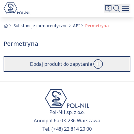
Wybrane surowce i substancje
Wyszukiwarka
Oferta
Szukaj
Substancje farmaceutyczne
API
Permetryna
O nas
Permetryna
Kontakt
Aktualnie niczego nie dodałeś do zapytania.
Przejdź do
oferty
i dodaj surowce, o których chcesz
|
EN
PL
Dodaj produkt do zapytania
dowiedzieć się więcej.
Pol-Nil sp. z o.o.
Annopol 6a 03-236 Warszawa
Tel.
(+48) 22 814 20 00