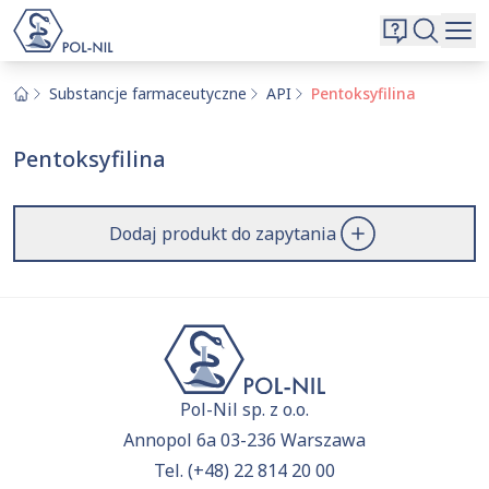
Wybrane surowce i substancje
Wyszukiwarka
Oferta
Szukaj
Substancje farmaceutyczne
API
Pentoksyfilina
O nas
Pentoksyfilina
Kontakt
Aktualnie niczego nie dodałeś do zapytania.
Przejdź do
oferty
i dodaj surowce, o których chcesz
|
EN
PL
Dodaj produkt do zapytania
dowiedzieć się więcej.
Pol-Nil sp. z o.o.
Annopol 6a 03-236 Warszawa
Tel.
(+48) 22 814 20 00