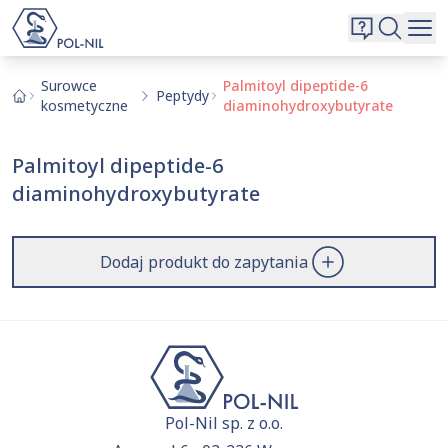
Wybrane surowce i substancje
Wyszukiwarka
Oferta
Szukaj
Surowce
Palmitoyl dipeptide-6
Peptydy
kosmetyczne
diaminohydroxybutyrate
O nas
Kontakt
Palmitoyl dipeptide-6
Aktualnie niczego nie dodałeś do zapytania.
diaminohydroxybutyrate
Przejdź do
oferty
i dodaj surowce, o których chcesz
|
EN
PL
dowiedzieć się więcej.
Dodaj produkt do zapytania
Pol-Nil sp. z o.o.