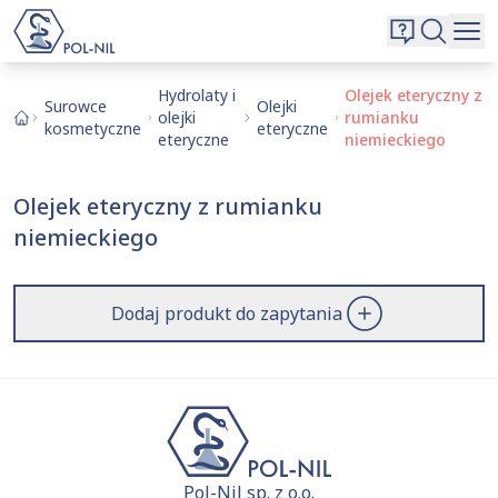
Wybrane surowce i substancje
Wyszukiwarka
Oferta
Szukaj
Hydrolaty i
Olejek eteryczny z
Surowce
Olejki
olejki
rumianku
O nas
kosmetyczne
eteryczne
eteryczne
niemieckiego
Kontakt
Aktualnie niczego nie dodałeś do zapytania.
Olejek eteryczny z rumianku
Przejdź do
oferty
i dodaj surowce, o których chcesz
|
EN
PL
niemieckiego
dowiedzieć się więcej.
Dodaj produkt do zapytania
Pol-Nil sp. z o.o.