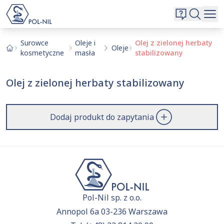
Wybrane surowce i substancje
Wyszukiwarka
Oferta
Szukaj
Surowce
Oleje i
Olej z zielonej herbaty
Oleje
kosmetyczne
masła
stabilizowany
O nas
Kontakt
Olej z zielonej herbaty stabilizowany
Aktualnie niczego nie dodałeś do zapytania.
Przejdź do
oferty
i dodaj surowce, o których chcesz
|
EN
PL
dowiedzieć się więcej.
Dodaj produkt do zapytania
Pol-Nil sp. z o.o.
Annopol 6a 03-236 Warszawa