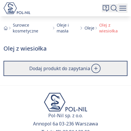
Wybrane surowce i substancje
Wyszukiwarka
Oferta
Szukaj
Surowce
Oleje i
Olej z
Oleje
kosmetyczne
masła
wiesiołka
O nas
Kontakt
Olej z wiesiołka
Aktualnie niczego nie dodałeś do zapytania.
Przejdź do
oferty
i dodaj surowce, o których chcesz
|
EN
PL
dowiedzieć się więcej.
Dodaj produkt do zapytania
Pol-Nil sp. z o.o.
Annopol 6a 03-236 Warszawa