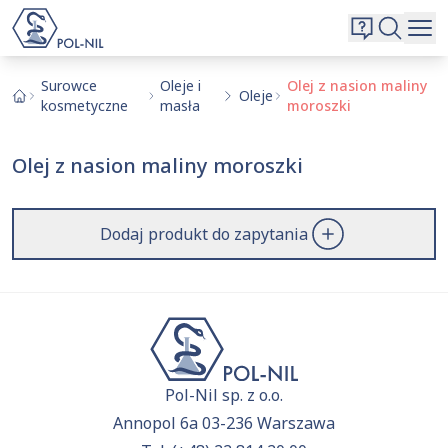
Wybrane surowce i substancje
Wyszukiwarka
Oferta
Szukaj
Surowce
Oleje i
Olej z nasion maliny
Oleje
kosmetyczne
masła
moroszki
O nas
Kontakt
Olej z nasion maliny moroszki
Aktualnie niczego nie dodałeś do zapytania.
Przejdź do
oferty
i dodaj surowce, o których chcesz
|
EN
PL
dowiedzieć się więcej.
Dodaj produkt do zapytania
Pol-Nil sp. z o.o.
Annopol 6a 03-236 Warszawa