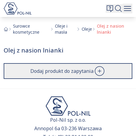
Wybrane surowce i substancje
Wyszukiwarka
Oferta
Szukaj
Surowce
Oleje i
Olej z nasion
Oleje
kosmetyczne
masła
lnianki
O nas
Kontakt
Olej z nasion lnianki
Aktualnie niczego nie dodałeś do zapytania.
Przejdź do
oferty
i dodaj surowce, o których chcesz
|
EN
PL
dowiedzieć się więcej.
Dodaj produkt do zapytania
Pol-Nil sp. z o.o.
Annopol 6a 03-236 Warszawa