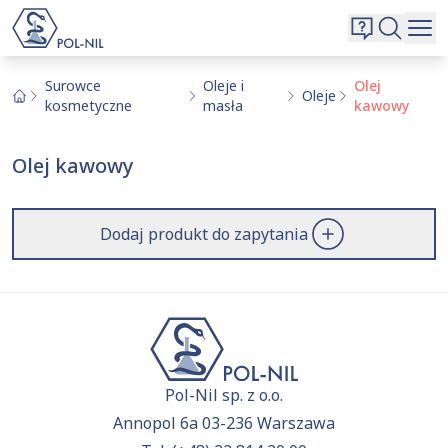
Wybrane surowce i substancje
Wyszukiwarka
Oferta
Szukaj
Surowce
Oleje i
Olej
Oleje
kosmetyczne
masła
kawowy
O nas
Kontakt
Olej kawowy
Aktualnie niczego nie dodałeś do zapytania.
Przejdź do
oferty
i dodaj surowce, o których chcesz
|
EN
PL
dowiedzieć się więcej.
Dodaj produkt do zapytania
Pol-Nil sp. z o.o.
Annopol 6a 03-236 Warszawa