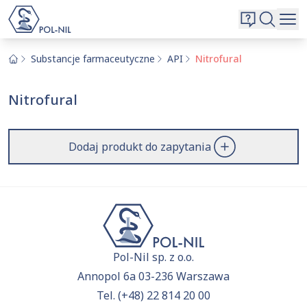
Wybrane surowce i substancje
Wyszukiwarka
Oferta
Szukaj
Substancje farmaceutyczne
API
Nitrofural
O nas
Nitrofural
Kontakt
Aktualnie niczego nie dodałeś do zapytania.
Przejdź do
oferty
i dodaj surowce, o których chcesz
|
EN
PL
Dodaj produkt do zapytania
dowiedzieć się więcej.
Pol-Nil sp. z o.o.
Annopol 6a 03-236 Warszawa
Tel.
(+48) 22 814 20 00