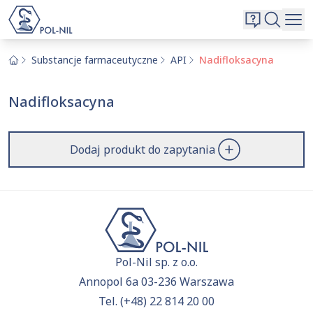
Wybrane surowce i substancje
Wyszukiwarka
Oferta
Szukaj
Substancje farmaceutyczne
API
Nadifloksacyna
O nas
Nadifloksacyna
Kontakt
Aktualnie niczego nie dodałeś do zapytania.
Przejdź do
oferty
i dodaj surowce, o których chcesz
|
EN
PL
Dodaj produkt do zapytania
dowiedzieć się więcej.
Pol-Nil sp. z o.o.
Annopol 6a 03-236 Warszawa
Tel.
(+48) 22 814 20 00