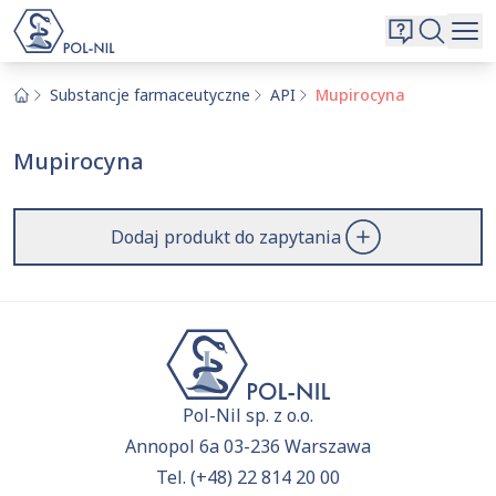
Wybrane surowce i substancje
Wyszukiwarka
Oferta
Szukaj
Substancje farmaceutyczne
API
Mupirocyna
O nas
Mupirocyna
Kontakt
Aktualnie niczego nie dodałeś do zapytania.
Przejdź do
oferty
i dodaj surowce, o których chcesz
|
EN
PL
Dodaj produkt do zapytania
dowiedzieć się więcej.
Pol-Nil sp. z o.o.
Annopol 6a 03-236 Warszawa
Tel.
(+48) 22 814 20 00