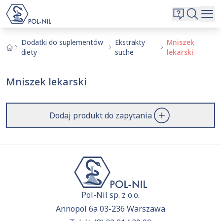
Wybrane surowce i substancje
Wyszukiwarka
Oferta
Szukaj
Dodatki do suplementów
Ekstrakty
Mniszek
diety
suche
lekarski
O nas
Kontakt
Mniszek lekarski
Aktualnie niczego nie dodałeś do zapytania.
Przejdź do
oferty
i dodaj surowce, o których chcesz
|
EN
PL
dowiedzieć się więcej.
Dodaj produkt do zapytania
Pol-Nil sp. z o.o.
Annopol 6a 03-236 Warszawa