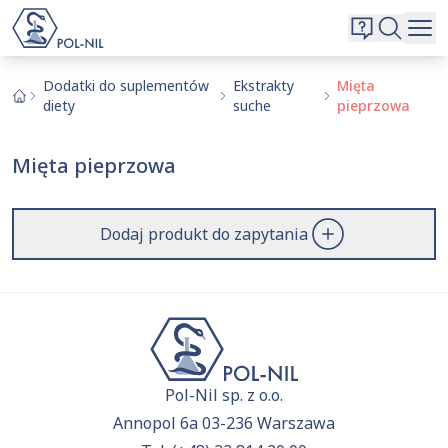
Wybrane surowce i substancje
Wyszukiwarka
Oferta
Szukaj
Dodatki do suplementów
Ekstrakty
Mięta
diety
suche
pieprzowa
O nas
Kontakt
Mięta pieprzowa
Aktualnie niczego nie dodałeś do zapytania.
Przejdź do
oferty
i dodaj surowce, o których chcesz
|
EN
PL
dowiedzieć się więcej.
Dodaj produkt do zapytania
Pol-Nil sp. z o.o.
Annopol 6a 03-236 Warszawa