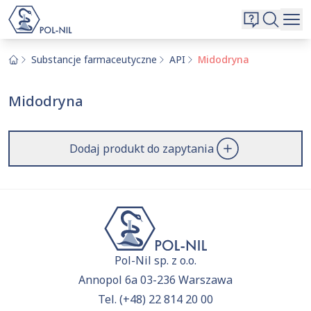
Wybrane surowce i substancje
Wyszukiwarka
Oferta
Szukaj
Substancje farmaceutyczne
API
Midodryna
O nas
Midodryna
Kontakt
Aktualnie niczego nie dodałeś do zapytania.
Przejdź do
oferty
i dodaj surowce, o których chcesz
|
EN
PL
Dodaj produkt do zapytania
dowiedzieć się więcej.
Pol-Nil sp. z o.o.
Annopol 6a 03-236 Warszawa
Tel.
(+48) 22 814 20 00