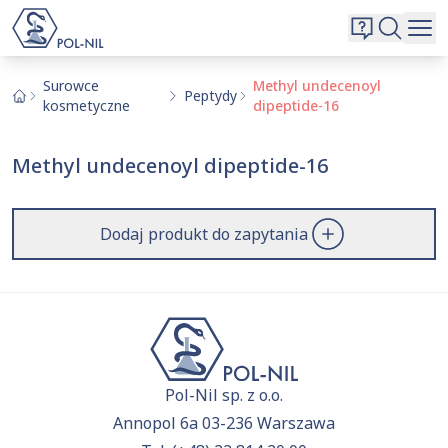
Wybrane surowce i substancje
Wyszukiwarka
Oferta
Szukaj
Surowce
Methyl undecenoyl
Peptydy
kosmetyczne
dipeptide-16
O nas
Kontakt
Methyl undecenoyl dipeptide-16
Aktualnie niczego nie dodałeś do zapytania.
Przejdź do
oferty
i dodaj surowce, o których chcesz
|
EN
PL
dowiedzieć się więcej.
Dodaj produkt do zapytania
Pol-Nil sp. z o.o.
Annopol 6a 03-236 Warszawa