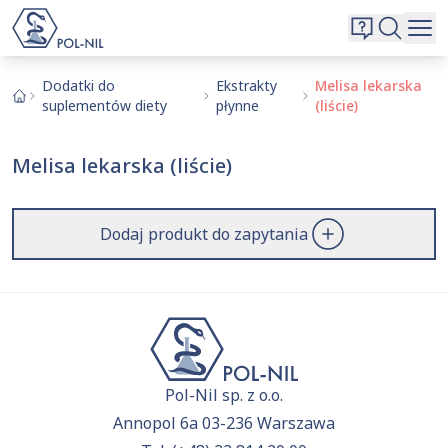
Wybrane surowce i substancje
Wyszukiwarka
Oferta
Szukaj
Dodatki do
Ekstrakty
Melisa lekarska
suplementów diety
płynne
(liście)
O nas
Kontakt
Melisa lekarska (liście)
Aktualnie niczego nie dodałeś do zapytania.
Przejdź do
oferty
i dodaj surowce, o których chcesz
|
EN
PL
dowiedzieć się więcej.
Dodaj produkt do zapytania
Pol-Nil sp. z o.o.
Annopol 6a 03-236 Warszawa