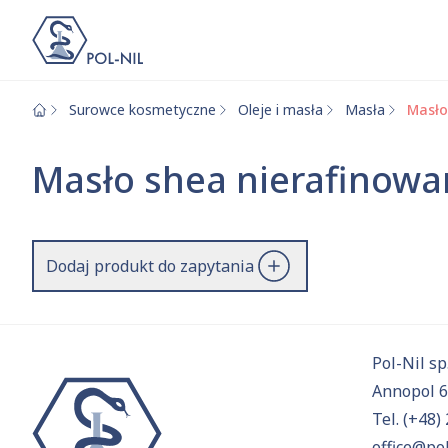
Surowce kosmetyczne
Oleje i masła
Masła
Masło
Wybrane surowce i
Wyszukiwarka
Masło shea nierafinow
Szukaj
Dodaj produkt do zapytania
Przejd
Pol-Nil sp.
Annopol 
Tel.
(+48) 
office@pol