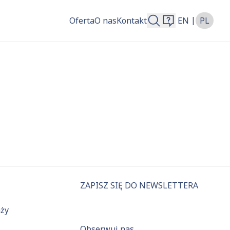
|
Oferta
O nas
Kontakt
EN
PL
więcej.
ZAPISZ SIĘ DO NEWSLETTERA
aży
Obserwuj nas