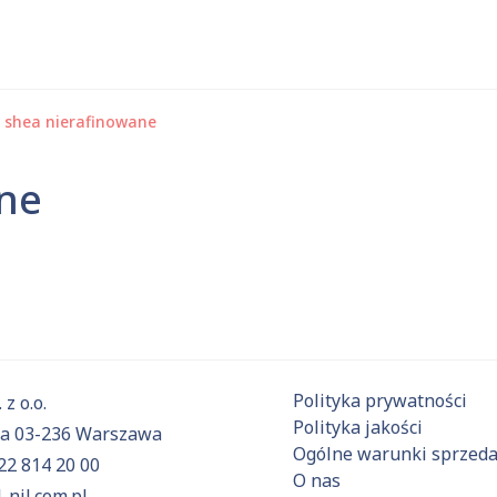
 shea nierafinowane
 substancje
ane
Aktualnie niczego nie dodałeś do zapytania.
ź do
oferty
i dodaj surowce, o których chcesz dowiedzieć się 
Polityka prywatności
 z o.o.
Polityka jakości
6a 03-236 Warszawa
Ogólne warunki sprzed
22 814 20 00
O nas
-nil.com.pl