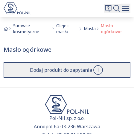
Wybrane surowce i substancje
Wyszukiwarka
Oferta
Szukaj
Surowce
Oleje i
Masło
Masła
kosmetyczne
masła
ogórkowe
O nas
Kontakt
Masło ogórkowe
Aktualnie niczego nie dodałeś do zapytania.
Przejdź do
oferty
i dodaj surowce, o których chcesz
|
EN
PL
dowiedzieć się więcej.
Dodaj produkt do zapytania
Pol-Nil sp. z o.o.
Annopol 6a 03-236 Warszawa