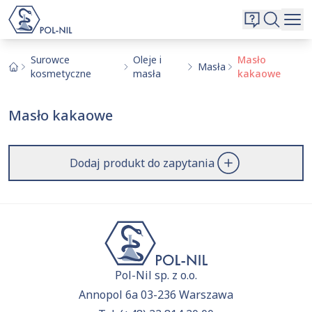
Wybrane surowce i substancje
Wyszukiwarka
Oferta
Szukaj
Surowce
Oleje i
Masło
Masła
kosmetyczne
masła
kakaowe
O nas
Kontakt
Masło kakaowe
Aktualnie niczego nie dodałeś do zapytania.
Przejdź do
oferty
i dodaj surowce, o których chcesz
|
EN
PL
dowiedzieć się więcej.
Dodaj produkt do zapytania
Pol-Nil sp. z o.o.
Annopol 6a 03-236 Warszawa