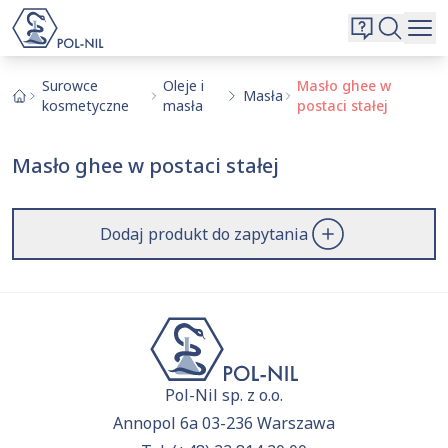
Wybrane surowce i substancje
Wyszukiwarka
Oferta
Szukaj
Surowce
Oleje i
Masło ghee w
Masła
kosmetyczne
masła
postaci stałej
O nas
Kontakt
Masło ghee w postaci stałej
Aktualnie niczego nie dodałeś do zapytania.
Przejdź do
oferty
i dodaj surowce, o których chcesz
|
EN
PL
dowiedzieć się więcej.
Dodaj produkt do zapytania
Pol-Nil sp. z o.o.
Annopol 6a 03-236 Warszawa