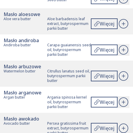
Masło aloesowe
Aloe vera butter
Aloe barbadensis leaf
Więcej
extract, butyrospermum
parkii butter
Masło andiroba
Andiroba butter
Carapa guaianensis seed
Więcej
oil, butyrospermum
parkii butter
Masło arbuzowe
Watermelon butter
Citrullus lanatus seed oil,
Więcej
butyrospermum parkii
butter
Masło arganowe
Argan butter
Argania spinosa kernel
Więcej
oil, butyrospermum
parkii butter
Masło awokado
Avocado butter
Persea gratissima fruit
Więcej
extract, butyrospermum
parkii butter