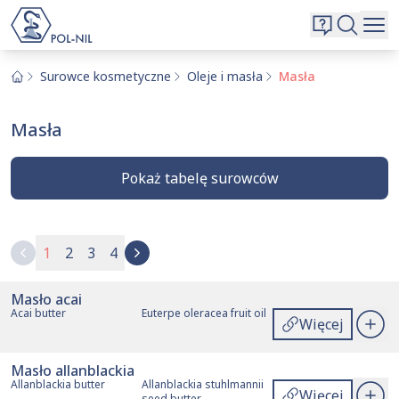
Wybrane surowce i substancje
Wyszukiwarka
Oferta
Szukaj
Surowce kosmetyczne
Oleje i masła
Masła
O nas
Masła
Kontakt
Aktualnie niczego nie dodałeś do zapytania.
Przejdź do
oferty
i dodaj surowce, o których chcesz
Pokaż tabelę surowców
|
EN
PL
dowiedzieć się więcej.
1
2
3
4
Masło acai
Akcje
Nazwa polska
Nazwa angielska
INCI
Acai butter
Euterpe oleracea fruit oil
Więcej
Masło allanblackia
Allanblackia butter
Allanblackia stuhlmannii
Więcej
seed butter