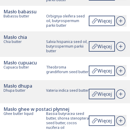
Masło babassu
Babassu butter
Orbignya oleifera seed
Więcej
oil, butyrospermum
parkii butter
Masło chia
Chia butter
Salvia hispanica seed oil,
Więcej
butyrospermum parkii
butter
Masło cupuacu
Cupuacu butter
Theobroma
Więcej
grandiflorum seed butter
Masło dhupa
Dhupa butter
Vateria indica seed butter
Więcej
Masło ghee w postaci płynnej
Ghee butter liquid
Bassia butyracea seed
butter, shorea stenoptera
Więcej
seed butter, cocos
nucifera oil