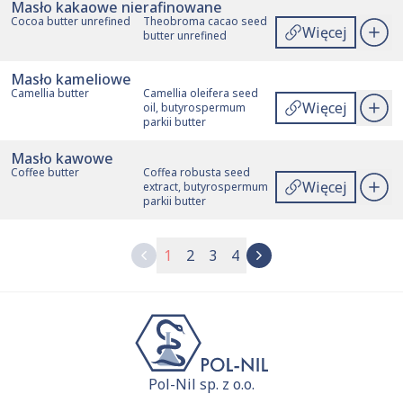
Masło kakaowe nierafinowane
Cocoa butter unrefined
Theobroma cacao seed
Więcej
butter unrefined
Masło kameliowe
Camellia butter
Camellia oleifera seed
Więcej
oil, butyrospermum
parkii butter
Masło kawowe
Coffee butter
Coffea robusta seed
Więcej
extract, butyrospermum
parkii butter
1
2
3
4
Pol-Nil sp. z o.o.