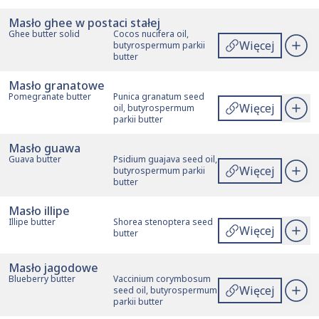
Masło ghee w postaci stałej
Ghee butter solid
Cocos nucifera oil,
Więcej
butyrospermum parkii
butter
Masło granatowe
Pomegranate butter
Punica granatum seed
Więcej
oil, butyrospermum
parkii butter
Masło guawa
Guava butter
Psidium guajava seed oil,
Więcej
butyrospermum parkii
butter
Masło illipe
Illipe butter
Shorea stenoptera seed
Więcej
butter
Masło jagodowe
Blueberry butter
Vaccinium corymbosum
Więcej
seed oil, butyrospermum
parkii butter