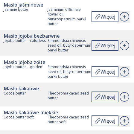
Masło jaśminowe
Jasmine butter
Jasminum officinale
flower oil,
Więcej
butyrospermum parkii
butter
Masło jojoba bezbarwne
Jojoba butter – colorless
Simmondsia chinensis
Więcej
seed oil, butyrospermum
parkii butter
Masło jojoba żółte
Jojoba butter – golden
Simmondsia chinensis
Więcej
seed oil, butyrospermum
parkii butter
Masło kakaowe
Cocoa butter
Theobroma cacao seed
Więcej
butter
Masło kakaowe miękkie
Cocoa butter soft
Theobroma cacao seed
Więcej
butter soft