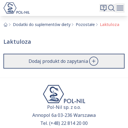
Wybrane surowce i substancje
Wyszukiwarka
Oferta
Szukaj
Dodatki do suplementów diety
Pozostałe
Laktuloza
O nas
Laktuloza
Kontakt
Aktualnie niczego nie dodałeś do zapytania.
Przejdź do
oferty
i dodaj surowce, o których chcesz
|
EN
PL
Dodaj produkt do zapytania
dowiedzieć się więcej.
Pol-Nil sp. z o.o.
Annopol 6a 03-236 Warszawa
Tel.
(+48) 22 814 20 00