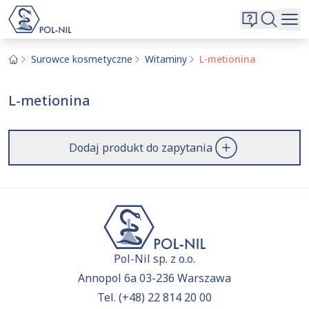
Wybrane surowce i substancje
Wyszukiwarka
Oferta
Szukaj
Surowce kosmetyczne
Witaminy
L-metionina
O nas
L-metionina
Kontakt
Aktualnie niczego nie dodałeś do zapytania.
Przejdź do
oferty
i dodaj surowce, o których chcesz
|
EN
PL
Dodaj produkt do zapytania
dowiedzieć się więcej.
Pol-Nil sp. z o.o.
Annopol 6a 03-236 Warszawa
Tel.
(+48) 22 814 20 00