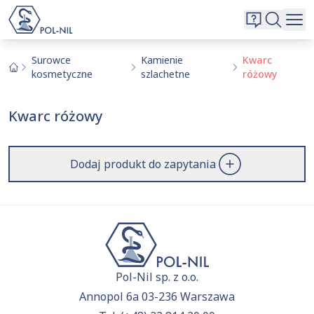
Wybrane surowce i substancje
Wyszukiwarka
Oferta
Szukaj
Surowce
Kamienie
Kwarc
kosmetyczne
szlachetne
różowy
O nas
Kontakt
Kwarc różowy
Aktualnie niczego nie dodałeś do zapytania.
Przejdź do
oferty
i dodaj surowce, o których chcesz
|
EN
PL
dowiedzieć się więcej.
Dodaj produkt do zapytania
Pol-Nil sp. z o.o.
Annopol 6a 03-236 Warszawa