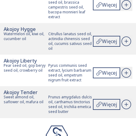
seed oil, brassica
Więcej
campestris seed oil,
bacopa monnieri leaf
extract
Akojoy Hygge
Watermelon oil, kiwi oil,
Citrullus lanatus seed oil,
cucumber oil
actinidia chinensis seed
Więcej
oil, cucumis sativus seed
oil
Akojoy Liberty
Pear seed oil, goji beryy
Pyrus communis seed
seed oil, crowberry oil
extract, lycium barbarum
Więcej
seed oil, empetrum
nigrum fruit extract
Akojoy Tender
Sweet almond oil,
Prunus amygdalus dulcis
saflower oil, mafura oil
oil, carthamus tinctorius
Więcej
seed oil, trichilia emetica
seed butter