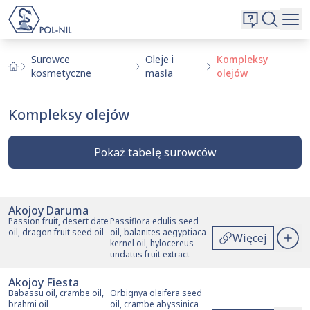
Wybrane surowce i substancje
Wyszukiwarka
Oferta
Szukaj
Surowce
Oleje i
Kompleksy
kosmetyczne
masła
olejów
O nas
Kontakt
Kompleksy olejów
Aktualnie niczego nie dodałeś do zapytania.
Przejdź do
oferty
i dodaj surowce, o których chcesz
|
EN
PL
Pokaż tabelę surowców
dowiedzieć się więcej.
Akojoy Daruma
Akcje
Nazwa handlowa
Nazwa angielska
INCI
Passion fruit, desert date
Passiflora edulis seed
oil, dragon fruit seed oil
oil, balanites aegyptiaca
Więcej
kernel oil, hylocereus
undatus fruit extract
Akojoy Fiesta
Babassu oil, crambe oil,
Orbignya oleifera seed
brahmi oil
oil, crambe abyssinica