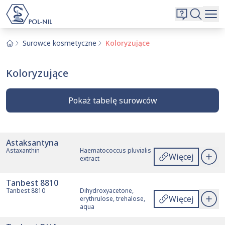
Wybrane surowce i substancje
Wyszukiwarka
Oferta
Szukaj
Surowce kosmetyczne
Koloryzujące
O nas
Koloryzujące
Kontakt
Aktualnie niczego nie dodałeś do zapytania.
Przejdź do
oferty
i dodaj surowce, o których chcesz
Pokaż tabelę surowców
|
EN
PL
dowiedzieć się więcej.
Astaksantyna
Akcje
Nazwa handlowa
Nazwa angielska
INCI
Astaxanthin
Haematococcus pluvialis
Więcej
extract
Tanbest 8810
Tanbest 8810
Dihydroxyacetone,
Więcej
erythrulose, trehalose,
aqua