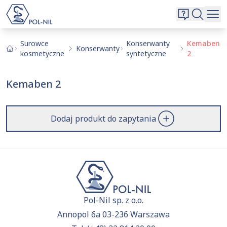
Wybrane surowce i substancje
Wyszukiwarka
Oferta
Szukaj
Surowce
Konserwanty
Kemaben
Konserwanty
kosmetyczne
syntetyczne
2
O nas
Kontakt
Kemaben 2
Aktualnie niczego nie dodałeś do zapytania.
Przejdź do
oferty
i dodaj surowce, o których chcesz
|
EN
PL
dowiedzieć się więcej.
Dodaj produkt do zapytania
Pol-Nil sp. z o.o.
Annopol 6a 03-236 Warszawa