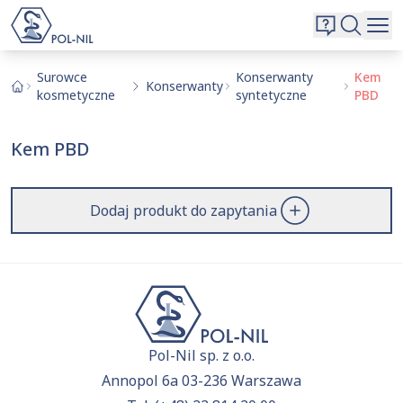
Wybrane surowce i substancje
Wyszukiwarka
Oferta
Szukaj
Surowce
Konserwanty
Kem
Konserwanty
kosmetyczne
syntetyczne
PBD
O nas
Kontakt
Kem PBD
Aktualnie niczego nie dodałeś do zapytania.
Przejdź do
oferty
i dodaj surowce, o których chcesz
|
EN
PL
dowiedzieć się więcej.
Dodaj produkt do zapytania
Pol-Nil sp. z o.o.
Annopol 6a 03-236 Warszawa