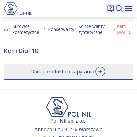
Wybrane surowce i substancje
Wyszukiwarka
Oferta
Szukaj
Surowce
Konserwanty
Kem
Konserwanty
kosmetyczne
syntetyczne
Diol 10
O nas
Kontakt
Kem Diol 10
Aktualnie niczego nie dodałeś do zapytania.
Przejdź do
oferty
i dodaj surowce, o których chcesz
|
EN
PL
dowiedzieć się więcej.
Dodaj produkt do zapytania
Pol-Nil sp. z o.o.
Annopol 6a 03-236 Warszawa