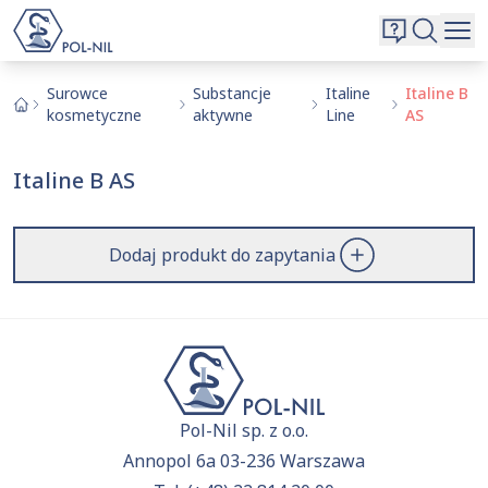
Wybrane surowce i substancje
Wyszukiwarka
Oferta
Szukaj
Surowce
Substancje
Italine
Italine B
kosmetyczne
aktywne
Line
AS
O nas
Kontakt
Italine B AS
Aktualnie niczego nie dodałeś do zapytania.
Przejdź do
oferty
i dodaj surowce, o których chcesz
|
EN
PL
dowiedzieć się więcej.
Dodaj produkt do zapytania
Pol-Nil sp. z o.o.
Annopol 6a 03-236 Warszawa