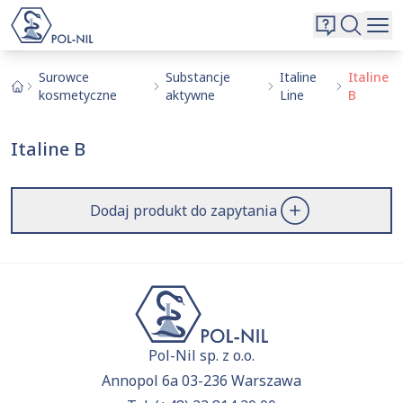
Wybrane surowce i substancje
Wyszukiwarka
Oferta
Szukaj
Surowce
Substancje
Italine
Italine
kosmetyczne
aktywne
Line
B
O nas
Kontakt
Italine B
Aktualnie niczego nie dodałeś do zapytania.
Przejdź do
oferty
i dodaj surowce, o których chcesz
|
EN
PL
dowiedzieć się więcej.
Dodaj produkt do zapytania
Pol-Nil sp. z o.o.
Annopol 6a 03-236 Warszawa