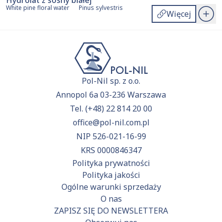
Hydrolat z sosny białej
White pine floral water
Pinus sylvestris
Więcej
Pol-Nil sp. z o.o.
Annopol 6a 03-236 Warszawa
Tel.
(+48) 22 814 20 00
office@pol-nil.com.pl
NIP 526-021-16-99
KRS 0000846347
Polityka prywatności
Polityka jakości
Ogólne warunki sprzedaży
O nas
ZAPISZ SIĘ DO NEWSLETTERA