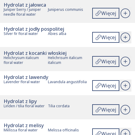
Hydrolat z jałowca
Juniper berry / juniper
Juniperus communis
Więcej
needle floral water
Hydrolat z jodły pospolitej
Silver fir floral water
Abies alba
Więcej
Hydrolat z kocanki włoskiej
Helichrysum italicum
Helichrisum italicum
Więcej
floral water
italicum
Hydrolat z lawendy
Lavender floral water
Lavandula angustifolia
Więcej
Hydrolat z lipy
Linden / tilia floral water
Tilia cordata
Więcej
Hydrolat z melisy
Melissa floral water
Melissa officinalis
Więcej