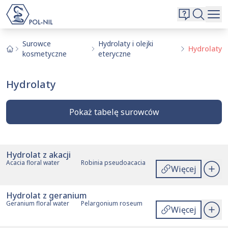
Wybrane surowce i substancje
Wyszukiwarka
Oferta
Szukaj
Surowce
Hydrolaty i olejki
Hydrolaty
kosmetyczne
eteryczne
O nas
Kontakt
Hydrolaty
Aktualnie niczego nie dodałeś do zapytania.
Przejdź do
oferty
i dodaj surowce, o których chcesz
|
EN
PL
Pokaż tabelę surowców
dowiedzieć się więcej.
Hydrolat z akacji
Akcje
Nazwa handlowa
Nazwa angielska
Nazwa łacińska
Acacia floral water
Robinia pseudoacacia
Więcej
Hydrolat z geranium
Geranium floral water
Pelargonium roseum
Więcej