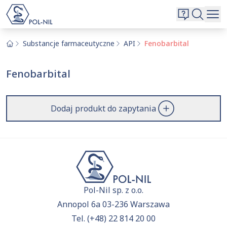
Wybrane surowce i substancje
Wyszukiwarka
Oferta
Szukaj
Substancje farmaceutyczne
API
Fenobarbital
O nas
Fenobarbital
Kontakt
Aktualnie niczego nie dodałeś do zapytania.
Przejdź do
oferty
i dodaj surowce, o których chcesz
|
EN
PL
Dodaj produkt do zapytania
dowiedzieć się więcej.
Pol-Nil sp. z o.o.
Annopol 6a 03-236 Warszawa
Tel.
(+48) 22 814 20 00