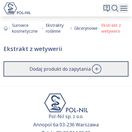
Wybrane surowce i substancje
Wyszukiwarka
Oferta
Szukaj
Surowce
Ekstrakty
Ekstrakt z
Glicerynowe
kosmetyczne
roślinne
wetywerii
O nas
Kontakt
Ekstrakt z wetywerii
Aktualnie niczego nie dodałeś do zapytania.
Przejdź do
oferty
i dodaj surowce, o których chcesz
|
EN
PL
dowiedzieć się więcej.
Dodaj produkt do zapytania
Pol-Nil sp. z o.o.
Annopol 6a 03-236 Warszawa