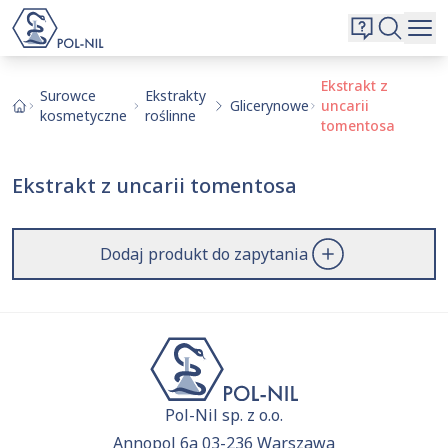
Wybrane surowce i substancje
Wyszukiwarka
Oferta
Szukaj
Ekstrakt z
Surowce
Ekstrakty
Glicerynowe
uncarii
O nas
kosmetyczne
roślinne
tomentosa
Kontakt
Aktualnie niczego nie dodałeś do zapytania.
Ekstrakt z uncarii tomentosa
Przejdź do
oferty
i dodaj surowce, o których chcesz
|
EN
PL
dowiedzieć się więcej.
Dodaj produkt do zapytania
Pol-Nil sp. z o.o.
Annopol 6a 03-236 Warszawa