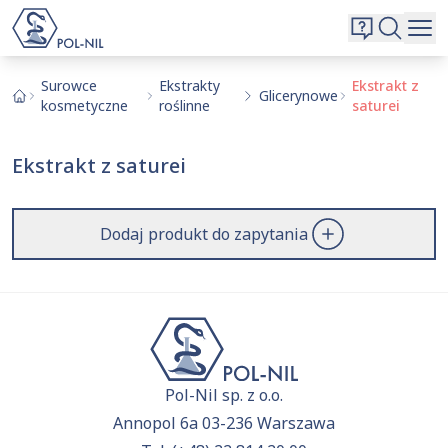
Wybrane surowce i substancje
Wyszukiwarka
Oferta
Szukaj
Surowce
Ekstrakty
Ekstrakt z
Glicerynowe
kosmetyczne
roślinne
saturei
O nas
Kontakt
Ekstrakt z saturei
Aktualnie niczego nie dodałeś do zapytania.
Przejdź do
oferty
i dodaj surowce, o których chcesz
|
EN
PL
dowiedzieć się więcej.
Dodaj produkt do zapytania
Pol-Nil sp. z o.o.
Annopol 6a 03-236 Warszawa