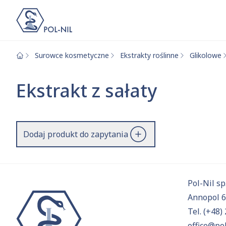
Surowce kosmetyczne
Ekstrakty roślinne
Glikolowe
Wybrane surowce i
Wyszukiwarka
Ekstrakt z sałaty
Szukaj
Dodaj produkt do zapytania
Przejd
Pol-Nil sp.
Annopol 
Tel.
(+48) 
office@pol