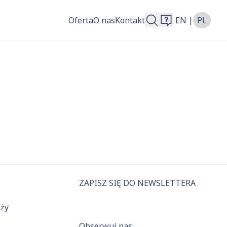
|
Oferta
O nas
Kontakt
EN
PL
więcej.
ZAPISZ SIĘ DO NEWSLETTERA
aży
Obserwuj nas